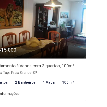
515.000
tamento à Venda com 3 quartos, 100m²
la Tupi, Praia Grande-SP
artos
2 Banheiros
1 Vaga
100 m²
informações