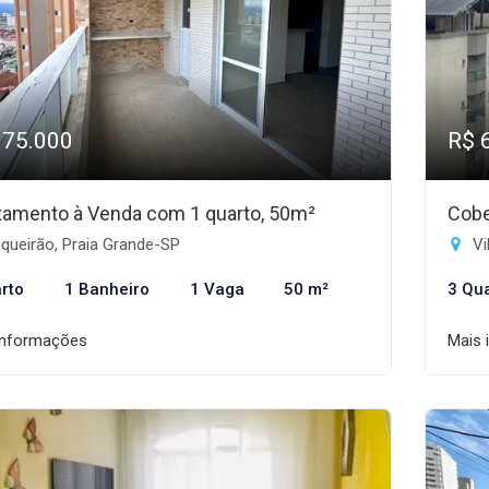
375.000
R$ 
tamento à Venda com 1 quarto, 50m²
Cobe
queirão, Praia Grande-SP
Vi
rto
1 Banheiro
1 Vaga
50 m²
3 Qu
informações
Mais 