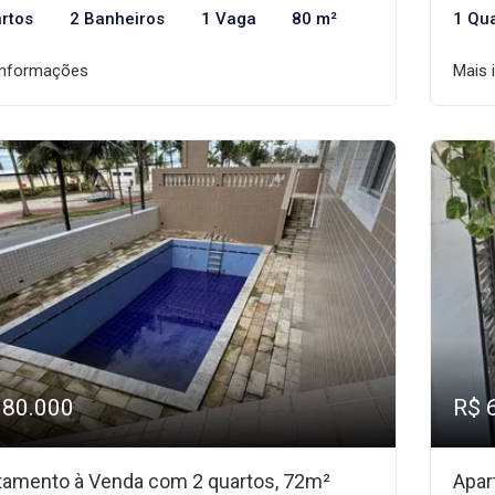
rtos
2 Banheiros
1 Vaga
80 m²
1 Qu
informações
Mais 
380.000
R$ 
tamento à Venda com 2 quartos, 72m²
Apar