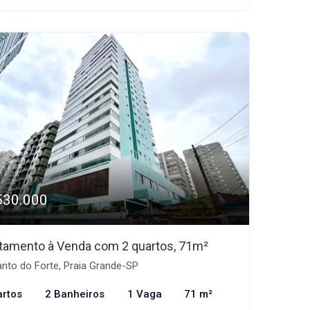
530.000
tamento à Venda com 2 quartos, 71m²
nto do Forte, Praia Grande-SP
artos
2 Banheiros
1 Vaga
71 m²