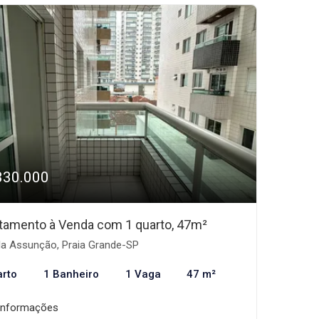
330.000
tamento à Venda com 1 quarto, 47m²
la Assunção, Praia Grande-SP
arto
1 Banheiro
1 Vaga
47 m²
informações