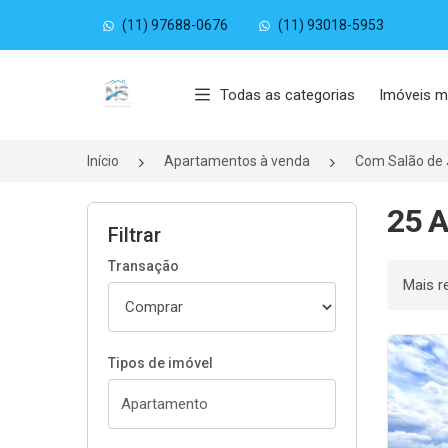
(11) 97688-0676
(11) 93018-5953
Página inicial
Todas as categorias
Imóveis m
Início
Apartamentos à venda
Com Salão de
25 A
Filtrar
Transação
Ordenar
Tipos de imóvel