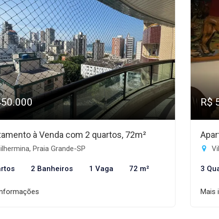
450.000
R$ 
tamento à Venda com 2 quartos, 72m²
Apar
lhermina, Praia Grande-SP
Vi
rtos
2 Banheiros
1 Vaga
72 m²
3 Qu
informações
Mais 