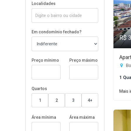
Localidades
Em condomínio fechado?
R$ 
Apar
Preço mínimo
Preço máximo
Bo
1 Qua
Quartos
Mais 
1
2
3
4+
Área mínima
Área máxima