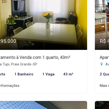
295.000
R$ 
tamento à Venda com 1 quarto, 43m²
Apar
a Tupi, Praia Grande-SP
Av
rto
1 Banheiro
1 Vaga
43 m²
2 Qu
informações
Mais 