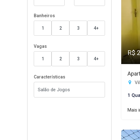
Banheiros
1
2
3
4+
Vagas
R$ 
1
2
3
4+
Apar
Características
Vil
1 Qua
Mais 