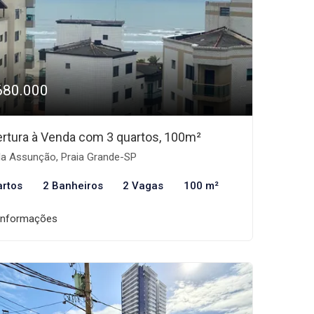
680.000
rtura à Venda com 3 quartos, 100m²
la Assunção, Praia Grande-SP
artos
2 Banheiros
2 Vagas
100 m²
informações