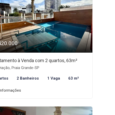
420.000
tamento à Venda com 2 quartos, 63m²
iação, Praia Grande-SP
artos
2 Banheiros
1 Vaga
63 m²
informações