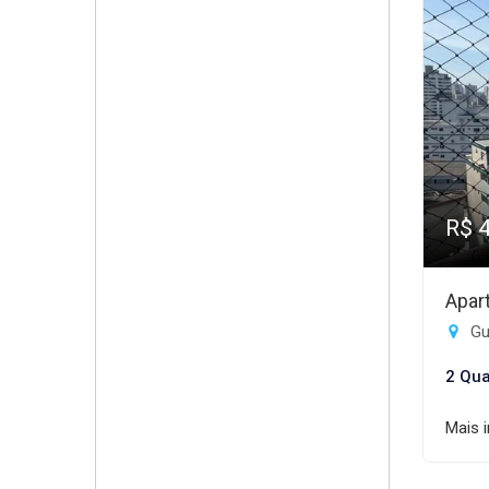
R$ 
Apar
Gui
2 Qua
Mais 