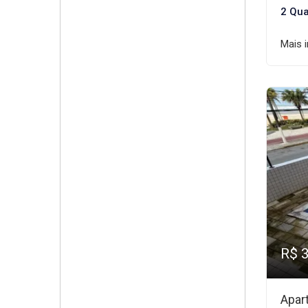
2 Qua
Mais 
R$ 
Apar