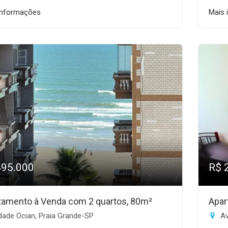
informações
Mais 
495.000
R$ 
tamento à Venda com 2 quartos, 80m²
Apar
dade Ocian, Praia Grande-SP
Av