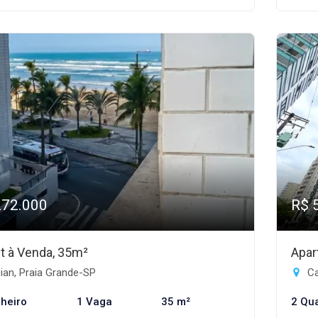
272.000
R$ 
et à Venda, 35m²
Apar
ian, Praia Grande-SP
Ca
heiro
1 Vaga
35 m²
2 Qu