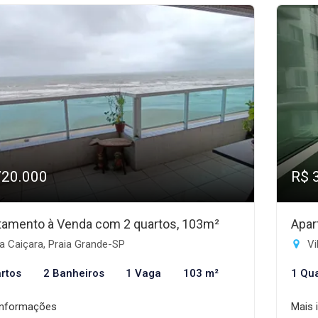
720.000
R$ 
tamento à Venda com 2 quartos, 103m²
Apar
a Caiçara, Praia Grande-SP
Vi
rtos
2 Banheiros
1 Vaga
103 m²
1 Qu
informações
Mais 