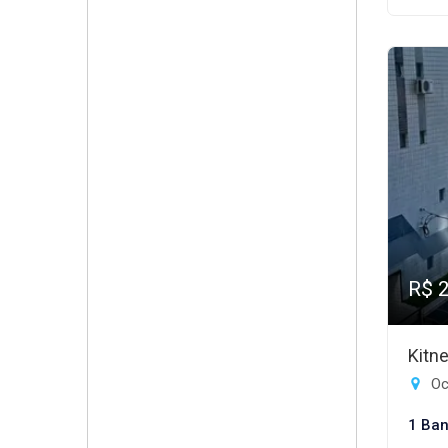
R$ 
Kitn
Oc
1 Ban