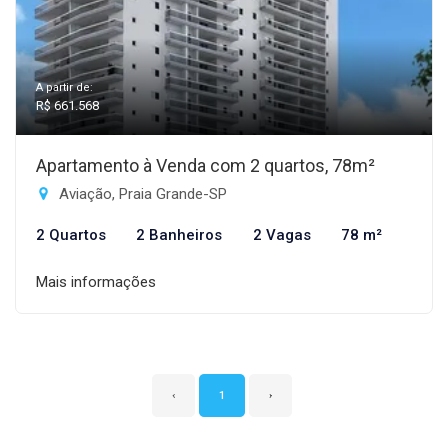
A partir de:
R$ 661.568
Apartamento à Venda com 2 quartos, 78m²
Aviação, Praia Grande-SP
2 Quartos
2 Banheiros
2 Vagas
78 m²
Mais informações
‹
1
›