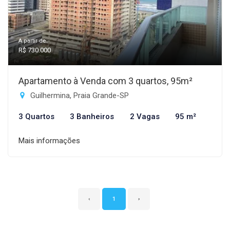
A partir de:
R$ 730.000
Apartamento à Venda com 3 quartos, 95m²
Guilhermina, Praia Grande-SP
3 Quartos
3 Banheiros
2 Vagas
95 m²
Mais informações
‹
1
›