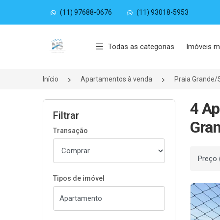
(11) 97688-0676
(11) 93018-5953
Página inicial
Todas as categorias
Imóveis m
Início
Apartamentos à venda
Praia Grande/
4 Ap
Filtrar
Gran
Transação
Ordenar
Tipos de imóvel