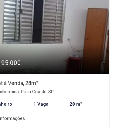
195.000
et à Venda, 28m²
ilhermina, Praia Grande-SP
nheiro
1 Vaga
28 m²
informações