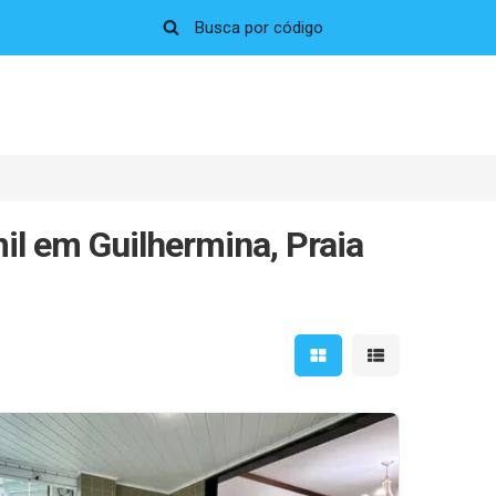
il em Guilhermina, Praia
Mostrar resultados em 
Mostrar resultad