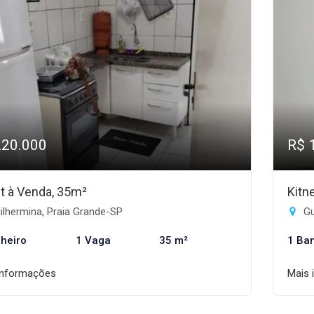
220.000
R$ 
et à Venda, 35m²
Kitn
lhermina, Praia Grande-SP
Gu
heiro
1 Vaga
35 m²
1 Ba
informações
Mais 