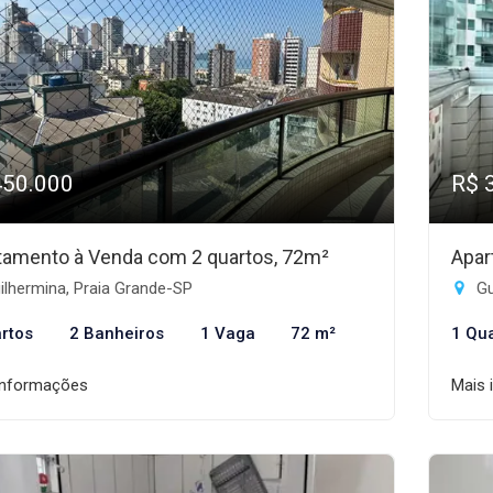
450.000
R$ 
tamento à Venda com 2 quartos, 72m²
Apar
lhermina, Praia Grande-SP
Gu
rtos
2 Banheiros
1 Vaga
72 m²
1 Qu
informações
Mais 