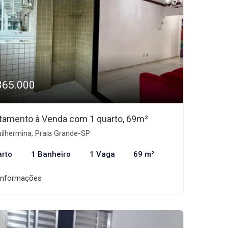
365.000
tamento à Venda com 1 quarto, 69m²
ilhermina, Praia Grande-SP
arto
1 Banheiro
1 Vaga
69 m²
informações