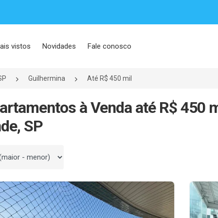
ais vistos
Novidades
Fale conosco
SP
Guilhermina
Até R$ 450 mil
artamentos à Venda até R$ 450 m
de, SP
 por