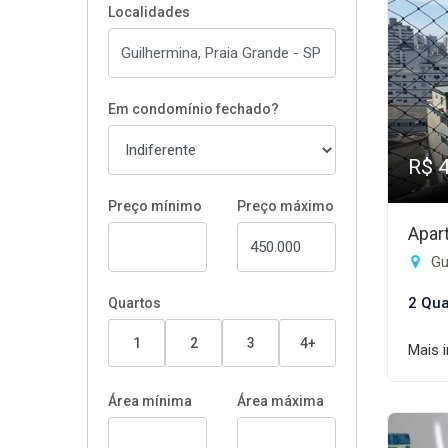
Localidades
Em condomínio fechado?
R$ 
Preço mínimo
Preço máximo
Apar
Gui
2 Qua
Quartos
1
2
3
4+
Mais 
Área mínima
Área máxima