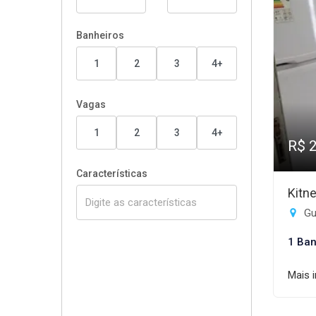
Banheiros
1
2
3
4+
Vagas
1
2
3
4+
R$ 
Características
Kitn
Gui
1 Ban
Mais 