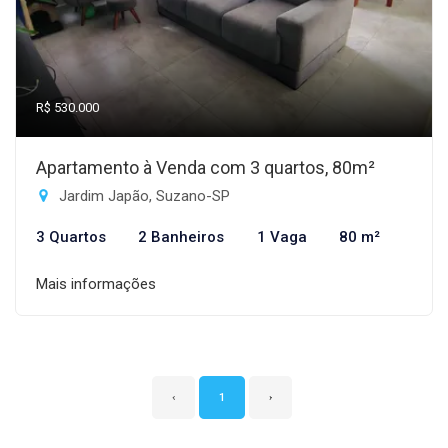
R$ 530.000
Apartamento à Venda com 3 quartos, 80m²
Jardim Japão, Suzano-SP
3 Quartos
2 Banheiros
1 Vaga
80 m²
Mais informações
‹
1
›