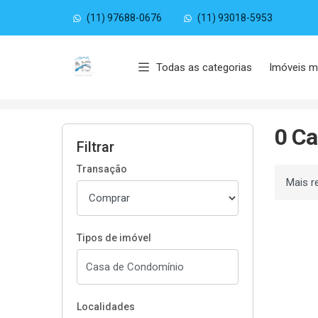
(11) 97688-0676
(11) 93018-5953
Página inicial
Todas as categorias
Imóveis m
Início
Casas de Condomínio à venda
Com Qu
0 Ca
Filtrar
Transação
Ordenar
Tipos de imóvel
Localidades