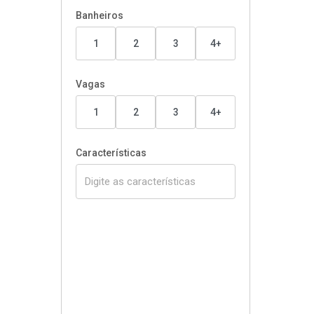
Banheiros
1
2
3
4+
Vagas
1
2
3
4+
Características