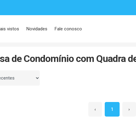
ais vistos
Novidades
Fale conosco
adra de Beach Tennis
sa de Condomínio com Quadra de
 por
‹
1
›