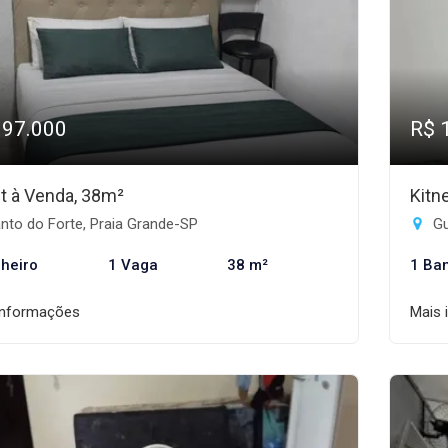
197.000
R$ 
et à Venda, 38m²
Kitn
nto do Forte, Praia Grande-SP
Gu
heiro
1 Vaga
38 m²
1 Ba
informações
Mais 