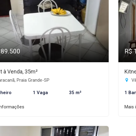
189.500
R$ 
et à Venda, 35m²
Kitn
racanã, Praia Grande-SP
Vi
heiro
1 Vaga
35 m²
1 Ba
informações
Mais 