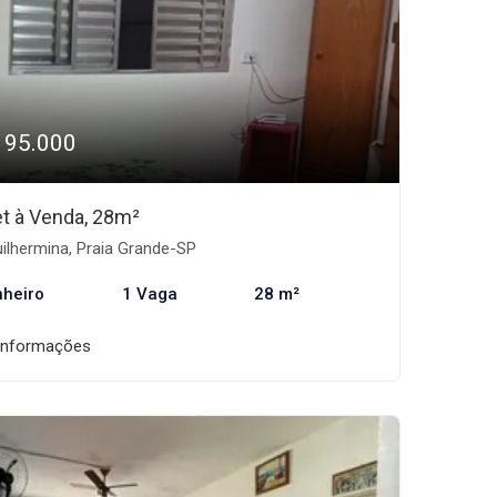
195.000
et à Venda, 28m²
ilhermina, Praia Grande-SP
nheiro
1 Vaga
28 m²
informações