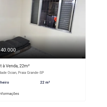
140.000
et à Venda, 22m²
dade Ocian, Praia Grande-SP
heiro
22 m²
informações