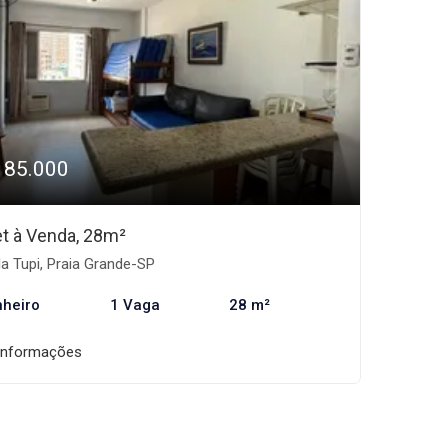
185.000
et à Venda, 28m²
la Tupi, Praia Grande-SP
nheiro
1 Vaga
28 m²
informações