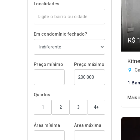
Localidades
Em condomínio fechado?
R$ 
Kitn
Preço mínimo
Preço máximo
Ca
1 Ban
Quartos
Mais 
1
2
3
4+
Área mínima
Área máxima