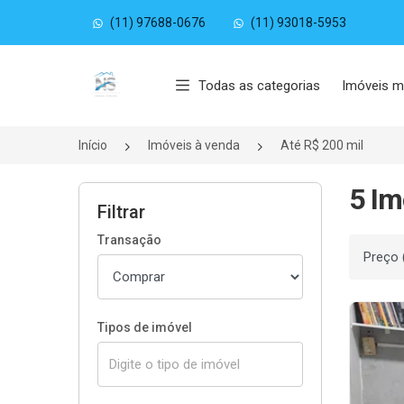
(11) 97688-0676
(11) 93018-5953
Página inicial
Todas as categorias
Imóveis m
Início
Imóveis à venda
Até R$ 200 mil
5 Im
Filtrar
Transação
Ordenar
Tipos de imóvel