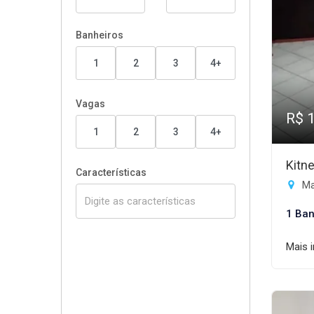
Banheiros
1
2
3
4+
Vagas
R$ 
1
2
3
4+
Kitn
Características
Ma
1 Ban
Mais 