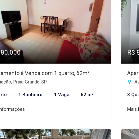
280.000
R$ 
tamento à Venda com 1 quarto, 62m²
Apar
iação, Praia Grande-SP
Av
rto
1 Banheiro
1 Vaga
62 m²
3 Qu
informações
Mais 