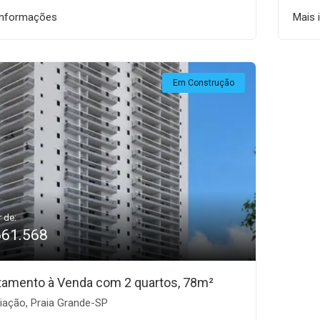
informações
Mais 
Em Construção
r de:
661.568
tamento à Venda com 2 quartos, 78m²
iação, Praia Grande-SP