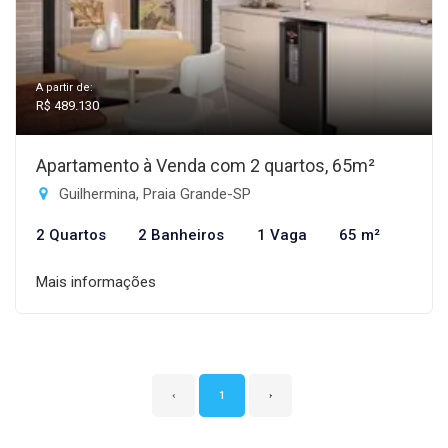
A partir de:
R$ 489.130
Apartamento à Venda com 2 quartos, 65m²
Guilhermina, Praia Grande-SP
2 Quartos
2 Banheiros
1 Vaga
65 m²
Mais informações
‹
1
›