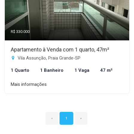
R$ 330.000
Apartamento à Venda com 1 quarto, 47m²
Vila Assunção, Praia Grande-SP
1 Quarto
1 Banheiro
1 Vaga
47 m²
Mais informações
‹
1
›