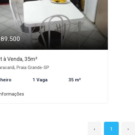
189.500
et à Venda, 35m²
racanã, Praia Grande-SP
heiro
1 Vaga
35 m²
informações
‹
1
›