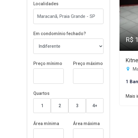
Localidades
Em condomínio fechado?
R$ 
Kitn
Preço mínimo
Preço máximo
Ma
1 Ban
Quartos
Mais 
1
2
3
4+
Área mínima
Área máxima