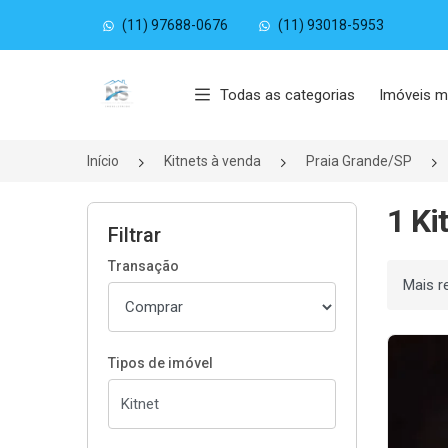
(11) 97688-0676
(11) 93018-5953
Página inicial
Todas as categorias
Imóveis m
Início
Kitnets à venda
Praia Grande/SP
1 Ki
Filtrar
Transação
Ordenar
Tipos de imóvel