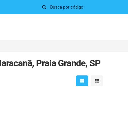
aracanã, Praia Grande, SP
Mostrar resultados em 
Mostrar resultad