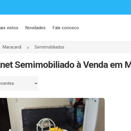
ais vistos
Novidades
Fale conosco
Maracanã
Semimobiliados
tnet Semimobiliado à Venda em M
 por