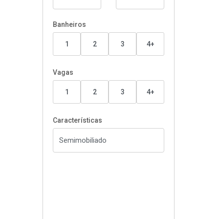
Banheiros
1
2
3
4+
Vagas
1
2
3
4+
Características