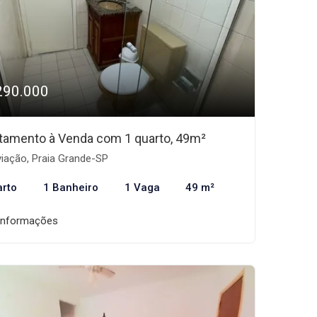
290.000
tamento à Venda com 1 quarto, 49m²
iação, Praia Grande-SP
arto
1 Banheiro
1 Vaga
49 m²
informações