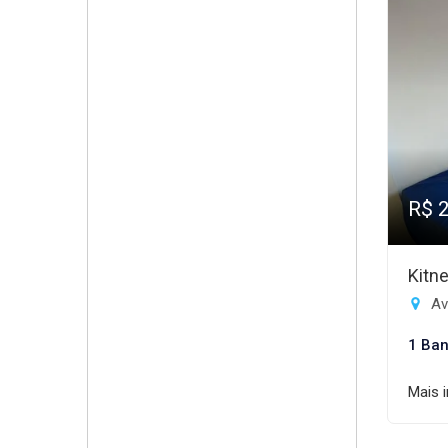
R$ 
Kitn
Av
1 Ban
Mais 