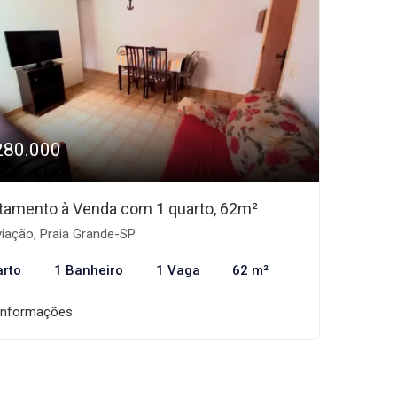
280.000
tamento à Venda com 1 quarto, 62m²
iação, Praia Grande-SP
arto
1 Banheiro
1 Vaga
62 m²
informações