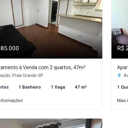
285.000
R$ 
tamento à Venda com 2 quartos, 47m²
Apar
iação, Praia Grande-SP
Av
rtos
1 Banheiro
1 Vaga
47 m²
1 Qu
informações
Mais 