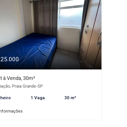
225.000
et à Venda, 30m²
iação, Praia Grande-SP
heiro
1 Vaga
30 m²
informações