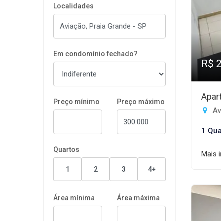
Localidades
Em condomínio fechado?
R$ 
Apar
Preço mínimo
Preço máximo
Av
1 Qua
Quartos
Mais 
1
2
3
4+
Área mínima
Área máxima