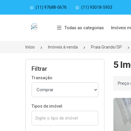
(11) 97688-0676
(11) 93018-5953
Página inicial
Todas as categorias
Imóveis m
Início
Imóveis à venda
Praia Grande/SP
5 Im
Filtrar
Transação
Ordenar
Tipos de imóvel