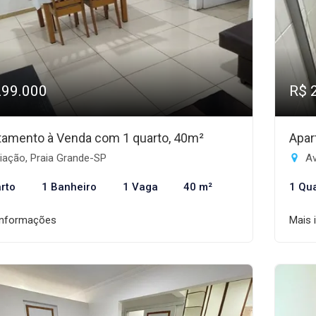
299.000
R$ 
tamento à Venda com 1 quarto, 40m²
Apar
iação, Praia Grande-SP
Av
rto
1 Banheiro
1 Vaga
40 m²
1 Qu
informações
Mais 